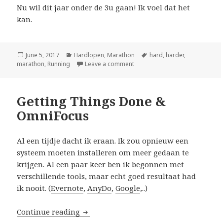
Nu wil dit jaar onder de 3u gaan! Ik voel dat het
kan.
Posted
June 5, 2017
Categories
Hardlopen
,
Marathon
Tags
hard
,
harder
,
marathon
on
,
Running
Leave a comment
on 42,195 km (of ook wel mar
Getting Things Done &
OmniFocus
Al een tijdje dacht ik eraan. Ik zou opnieuw een
systeem moeten installeren om meer gedaan te
krijgen. Al een paar keer ben ik begonnen met
verschillende tools, maar echt goed resultaat had
ik nooit. (
Evernote
,
AnyDo
,
Google
,..)
Continue reading
Getting Things Done & OmniFocus