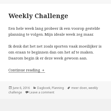
Weekly Challenge
Een hele week lang probeer ik een voorop gestelde
planning te volgen. Mijn ideale week zeg maar.
Ik denk dat het net zoals sporten vaak moeilijker is
om eraan te beginnen dan om het af te maken.
Daarom begin ik er deze week gewoon aan.
Continue reading
Weekly Challenge
Posted
June 6, 2016
Categories
Dagboek
,
Planning
Tags
meer doen
,
weekly
challenge
on
Leave a comment
on Weekly Challenge