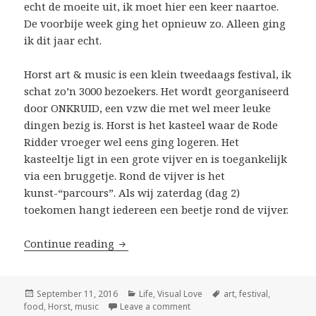
echt de moeite uit, ik moet hier een keer naartoe.
De voorbije week ging het opnieuw zo. Alleen ging
ik dit jaar echt.
Horst art & music is een klein tweedaags festival, ik
schat zo’n 3000 bezoekers. Het wordt georganiseerd
door ONKRUID, een vzw die met wel meer leuke
dingen bezig is. Horst is het kasteel waar de Rode
Ridder vroeger wel eens ging logeren. Het
kasteeltje ligt in een grote vijver en is toegankelijk
via een bruggetje. Rond de vijver is het
kunst-“parcours”. Als wij zaterdag (dag 2)
toekomen hangt iedereen een beetje rond de vijver.
Continue reading
Horst Art & Music festival
Posted
September 11, 2016
Categories
Life
,
Visual Love
Tags
art
,
festival
,
food
on
,
Horst
,
music
Leave a comment
on Horst Art & Music festival