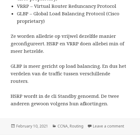
VRRP – Virtual Router Reduncancy Protocol
GLBP – Global Load Balancing Protocol (Cisco
proprietary)
Ze worden alledrie op vrijwel dezelfde manier
geconfigureert. HSRP en VRRP doen allebei min of
meer hetzelde.
GLBP is meer gericht op load balancing. En dus het
verdelen van de traffic tussen verschillende
routers.
HSRP wordt in de cli Standby genoemd. De twee
anderen gewoon volgens hun afkortingen.
Posted
February 10, 2021
Categories
CCNA
,
Routing
Leave a comment
on First
on