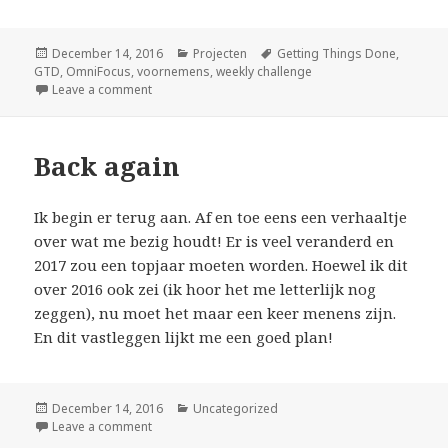
Posted
December 14, 2016
Categories
Projecten
Tags
Getting Things Done
,
GTD
on
,
OmniFocus
,
voornemens
,
weekly challenge
Leave a comment
on Getting Things Done & OmniFocus
Back again
Ik begin er terug aan. Af en toe eens een verhaaltje
over wat me bezig houdt! Er is veel veranderd en
2017 zou een topjaar moeten worden. Hoewel ik dit
over 2016 ook zei (ik hoor het me letterlijk nog
zeggen), nu moet het maar een keer menens zijn.
En dit vastleggen lijkt me een goed plan!
Posted
December 14, 2016
Categories
Uncategorized
on
Leave a comment
on Back again