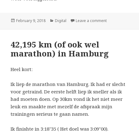
Posted
February 9, 2018
Categories
Digital
Leave a comment
on Radius Server e
on
42,195 km (of ook wel
marathon) in Hamburg
Heel kort:
Ik liep de marathon van Hamburg. Ik had er slecht
voor getraind. De eerste helft liep ik sneller als ik
had moeten doen. Op 30km vond ik het niet meer
leuk en maakte met mezelf de afspraak mijn
trainingen serieus te gaan namen.
Ik finishte in 3:18″35 ( Het doel was 3:09″00).